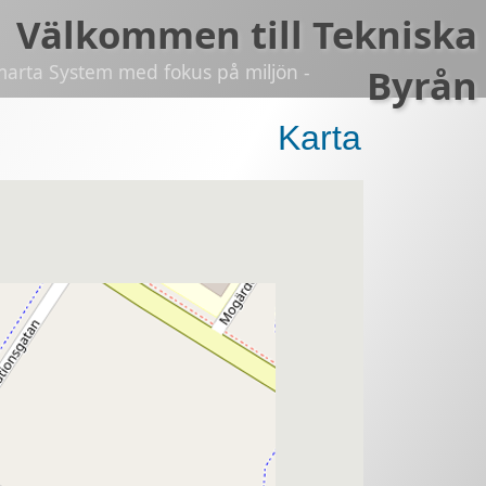
Välkommen till Tekniska
marta System med fokus på miljön -
Byrån
Karta