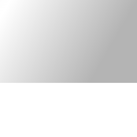
Kontakt
Legal information
Bred elkonsult med
©Tekniska Byrån
fokus på