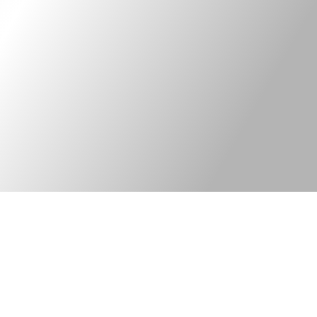
Kontakt
Legal information
Bred elkonsult med
©Tekniska Byrån
fokus på