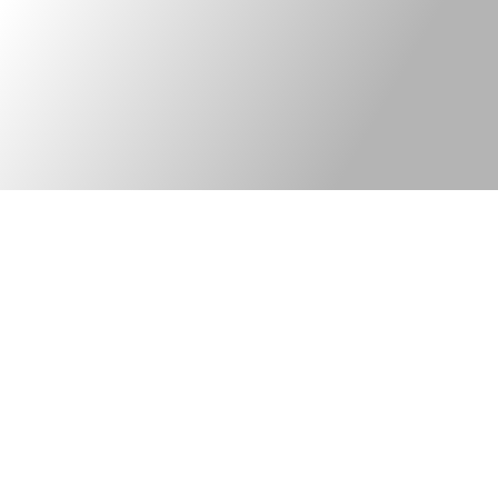
Kontakt
Legal information
Bred elkonsult med
©Tekniska Byrån
fokus på
web version:
ny elteknik och
PhoenixThreeZero
innovativa lösningar