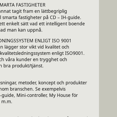
SMARTA FASTIGHETER
annat tagit fram en lättbegriplig
ll smarta fastigheter på CD – IH-guide.
tt enkelt sätt vad ett intelligent boende
vad man kan uppnå.
DNINGSSYSTEM ENLIGT ISO 9001
 lägger stor vikt vid kvalitet och
kvalitetsledningssystem enligt ISO9001.
och våra kunder en trygghet och
en bra produkt/tjänst.
lösningar, metoder, koncept och produkter
nom branschen. Se exempelvis
-guide, Mini-controller, My House för
r m.m.