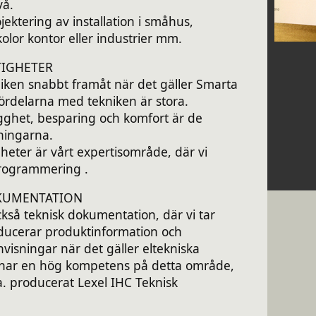
vå.
jektering av installation i småhus,
kolor kontor eller industrier mm.
TIGHETER
iken snabbt framåt när det gäller Smarta
Fördelarna med tekniken är stora.
gghet, besparing och komfort är de
nningarna.
heter är vårt expertisområde, där vi
programmering .
KUMENTATION
ckså teknisk dokumentation, där vi tar
ducerar produktinformation och
nvisningar när det gäller eltekniska
i har en hög kompetens på detta område,
.a. producerat Lexel IHC Teknisk