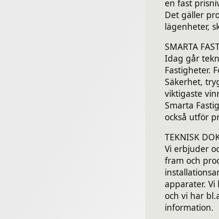
en fast prisni
Det gäller pro
lägenheter, s
SMARTA FAS
Idag går tekn
Fastigheter. 
Säkerhet, try
viktigaste vi
Smarta Fastig
också utför 
TEKNISK DO
Vi erbjuder o
fram och pro
installationsa
apparater. V
och vi har bl
information.