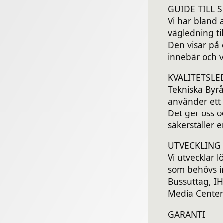
GUIDE TILL 
Vi har bland 
vägledning ti
Den visar på e
innebär och 
KVALITETSLE
Tekniska Byrån
använder ett 
Det ger oss 
säkerställer 
UTVECKLING
Vi utvecklar 
som behövs i
Bussuttag, IH
Media Cente
GARANTI