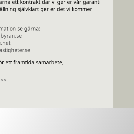
ärna ett kontrakt där vi ger er vår garanti
ällning självklart ger er det vi kommer
mation se gärna:
byran.se
.net
stigheter.se
r ett framtida samarbete,
>>>