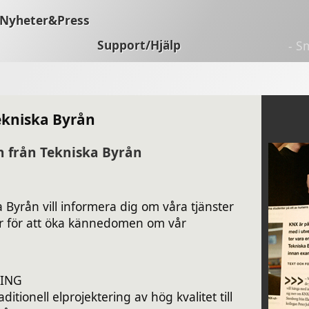
Nyheter&Press
Support/Hjälp
- S
ekniska Byrån
n från Tekniska Byrån
a Byrån vill informera dig om våra tjänster
r för att öka kännedomen om vår
RING
aditionell elprojektering av hög kvalitet till