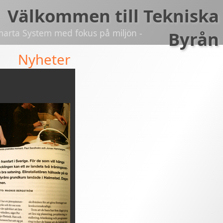
Välkommen till Tekniska
marta System med fokus på miljön -
Byrån
Nyheter