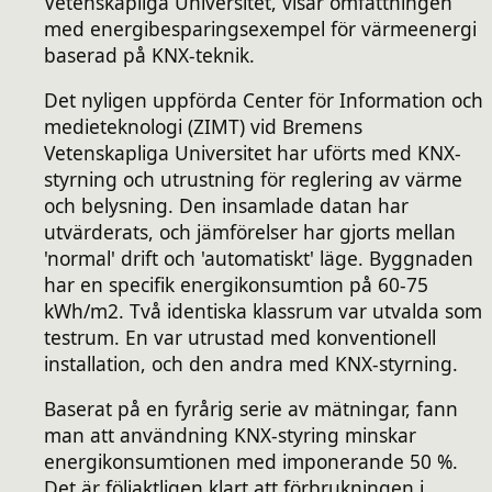
Vetenskapliga Universitet, visar omfattningen
med energibesparingsexempel för värmeenergi
baserad på KNX-teknik.
Det nyligen uppförda Center för Information och
medieteknologi (ZIMT) vid Bremens
Vetenskapliga Universitet har uförts med KNX-
styrning och utrustning för reglering av värme
och belysning. Den insamlade datan har
utvärderats, och jämförelser har gjorts mellan
'normal' drift och 'automatiskt' läge. Byggnaden
har en specifik energikonsumtion på 60-75
kWh/m2. Två identiska klassrum var utvalda som
testrum. En var utrustad med konventionell
installation, och den andra med KNX-styrning.
Baserat på en fyrårig serie av mätningar, fann
man att användning KNX-styring minskar
energikonsumtionen med imponerande 50 %.
Det är följaktligen klart att förbrukningen i