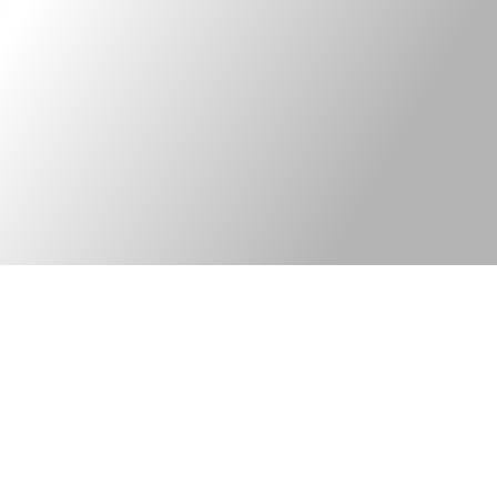
Kontakt
Legal information
Bred elkonsult med
©Tekniska Byrån
fokus på
web version:
ny elteknik och
PhoenixThreeZero
innovativa lösningar