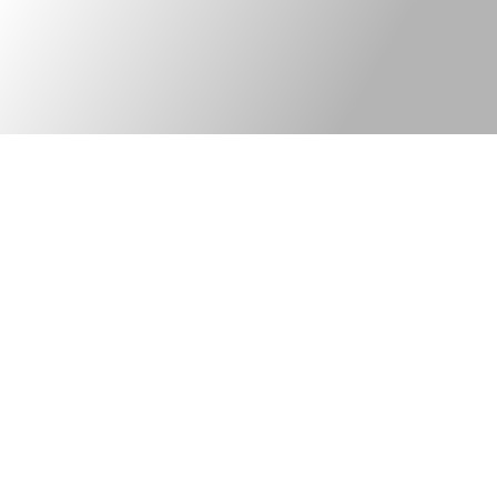
Kontakt
Legal information
Bred elkonsult med
©Tekniska Byrån
fokus på
web version:
ny elteknik och
PhoenixThreeZero
innovativa lösningar