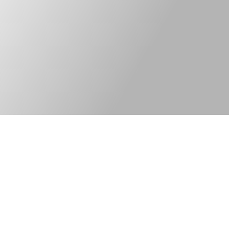
Kontakt
Legal information
Bred elkonsult med
©Tekniska Byrån
fokus på
web version:
ny elteknik och
PhoenixThreeZero
innovativa lösningar