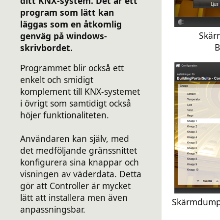
ditt KNX-system. Det är ett
program som lätt kan
läggas som en åtkomlig
Skär
genväg på windows-
B
skrivbordet.
Programmet blir också ett
enkelt och smidigt
komplement till KNX-systemet
i övrigt som samtidigt också
höjer funktionaliteten.
Användaren kan själv, med
det medföljande gränssnittet
konfigurera sina knappar och
visningen av väderdata. Detta
gör att Controller är mycket
lätt att installera men även
Skärmdump: 
anpassningsbar.