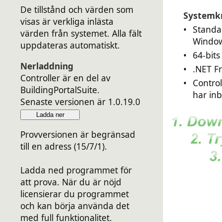
De tillstånd och värden som
Systemk
visas är verkliga inlästa
•
Standa
värden från systemet. Alla fält
Windo
uppdateras automatiskt.
•
64-bits
Nerladdning
•
.NET Fr
Controller är en del av
•
Control
BuildingPortalSuite.
har in
Senaste versionen är 1.0.19.0
Ladda ner
Provversionen är begränsad
till en adress (15/7/1).
Ladda ned programmet för
att prova. När du är nöjd
licensierar du programmet
och kan börja använda det
med full funktionalitet.