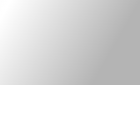
Kontakt
Legal information
Bred elkonsult med
©Tekniska Byrån
fokus på