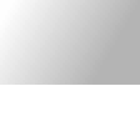
Kontakt
Legal information
Bred elkonsult med
©Tekniska Byrån
fokus på