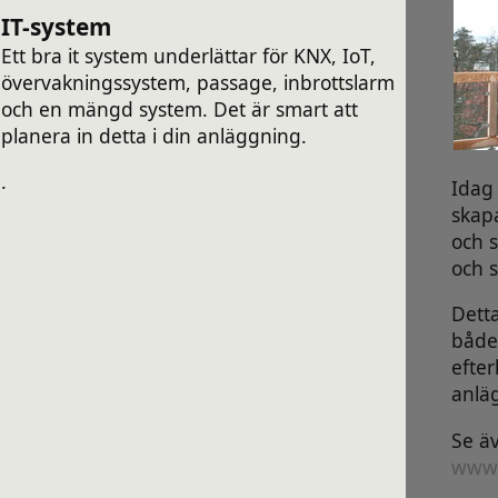
IT-system
Ett bra it system underlättar för KNX, IoT,
övervakningssystem, passage, inbrottslarm
och en mängd system. Det är smart att
planera in detta i din anläggning.
.
Idag 
skapa
och s
och 
Detta
både
efter
anlä
Se ä
www.